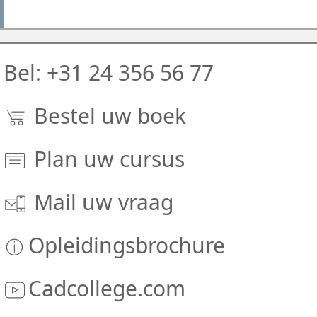
dagen)
leert hoe u deze methode inzet om een
Lesmateriaal
Dynamische simulatie 0.5 dag
ontwerp te optimaliseren.
Nederlandstalig hand- en leerboek Fusion
Bel: +31 24 356 56 77
Certificaat
Bestel uw boek
Autodesk Authorised Training Centre (ATC),
wereldwijd erkend
Plan uw cursus
Plaats
Mail uw vraag
CAD-leslokalen, Nijmegen
Opleidingsbrochure
Cadcollege.com