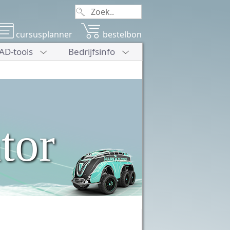
cursusplanner
bestelbon
AD-tools
Bedrijfsinfo
tor