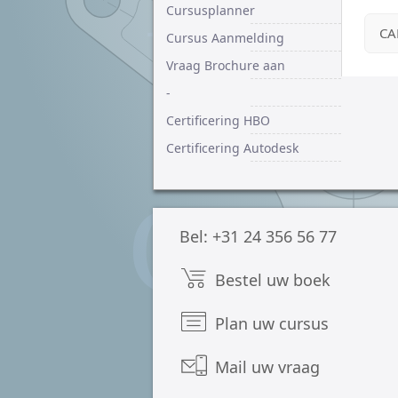
Lee
Cursusplanner
uw 
€I
CA
Cursus Aanmelding
uit
Vraag Brochure aan
Cur
-
Certificering HBO
Certificering Autodesk
Bel: +31 24 356 56 77
Bestel uw boek
Plan uw cursus
Mail uw vraag