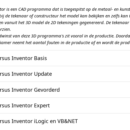
tor is een CAD programma dat is toegespitst op de metaal- en kun
ij de tekenaar of constructeur het model kan bekijken en zelfs kan 
n vanuit het 3D model de 2D tekeningen gegenereerd. De tekenaar ho
rzien.
jdwinst van deze 3D programma's zit vooral in de productie. Doordat
kamer neemt het aantal fouten in de productie af en wordt de produ
rsus Inventor Basis
cursussen Inventor richten zich speciaal op de werktuigbouwkund
rsus Inventor Update
werper. Zaken als 3D-modelleertechnieken en samenstellingen va
efficiënter mechanische ontwerpen maken en samenstellingsteke
ft u al ruim ervaring met Inventor en u wilt gaan werken met de 
rsus Inventor Gevorderd
el zullen u tijd besparen en uw werk vergemakkelijken. Cursusd
sus Inventor Update. U duikt dieper in de materie en leert daarn
t u snel bij en hoeft u niet opnieuw een volledige Basiscursus te
 de cursus Inventor Gevorderd leert u alles over frames, plaatwer
rsus Inventor Expert
rbereid op de cursus Inventor Gevorderd. Cursusduur: 2 dagen.
t aan de slag met o.a. iParts, Content Center en projectbeheer. C
eeft de basistechnieken van Inventor al onder de knie en u wilt z
rsus Inventor iLogic en VB&NET
 nieuwe producten of onderdelen. U leert handig gebruik te mak
entor Studio. Daarnaast leert u hoe u een nieuw ontwerp aanpa