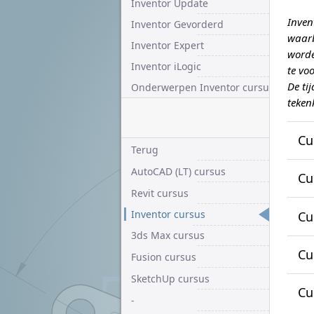
Inventor Update
Inven
Inventor Gevorderd
waarb
Inventor Expert
worde
Inventor iLogic
te voo
De ti
Onderwerpen Inventor cursus
teken
Cu
Terug
De 
AutoCAD (LT) cursus
Cu
ont
Revit cursus
en 
Hee
Inventor cursus
Cu
mod
cur
3ds Max cursus
ben
Bij
Cu
voo
Fusion cursus
gaa
SketchUp cursus
U h
Cu
van
-
Inv