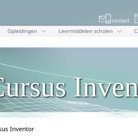
contact
Opleidingen
Leermiddelen scholen
C
ursus Inven
sus Inventor