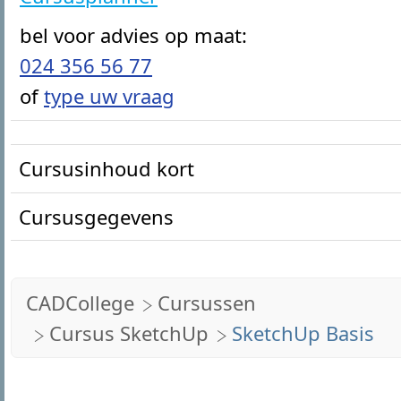
bel voor advies op maat:
024 356 56 77
of
type uw vraag
Cursusinhoud kort
Cursusgegevens
Basisbeginselen:
We beginnen met de basis, zodat je snel
Doelgroep
vertrouwd raakt met de interface en functi
CADCollege
Cursussen
van SketchUp.
Beginners in het 3D-ontwerpen.
Cursus SketchUp
SketchUp Basis
3D Modellering:
Voorkennis