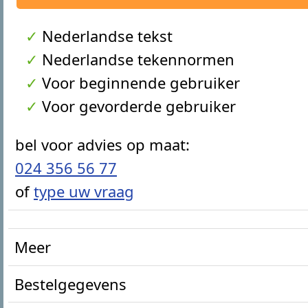
Nederlandse tekst
Nederlandse tekennormen
Voor beginnende gebruiker
Voor gevorderde gebruiker
bel voor advies op maat:
024 356 56 77
of
type uw vraag
Meer
Alle onderwerpen zijn terug te vinden in
Bestelgegevens
deze uitgave of het nu gaat om het